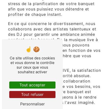
stress de la planification de votre banquet
afin que vous puissiez vous détendre et
profiter de chaque instant.
En ce qui concerne le divertissement, nous
collaborons avec des artistes talentueux et
des DJ pour garantir une ambiance animée
pendant votre banquet. De la musique live à
des animations spéciales, nous pouvons
personnaliser l'expérience en fonction de vos
préférences et de l'atmosphère que vous
Ce site utilise des cookies
souhaitez créer.
et vous donne le contrôle
sur ceux que vous
Chez SARL L'ESCALE FESTIVE, la satisfaction
souhaitez activer
de nos clients est notre priorité absolue.
Nous travaillons en étroite collaboration
Tout accepter
avec vous pour comprendre vos besoins, vos
désirs et vos attentes. Votre banquet est
Tout refuser
unique, et nous nous engageons à le rendre
tout aussi spécial que vous l'avez imaginé.
Personnaliser