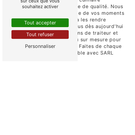
sur ceux que vous
exceptionnelle et un service de qualité. Nous
souhaitez activer
sommes fiers de faire partie de vos moments
spéciaux et de contribuer à les rendre
Tout accepter
inoubliables. Contactez-nous dès aujourd'hui
pour discuter de vos besoins de traiteur et
Tout refuser
laissez-nous créer un menu sur mesure pour
votre prochain événement. Faites de chaque
Personnaliser
bouchée un délice mémorable avec SARL
L'ESCALE FESTIVE.
En savoir plus
Contactez-nous