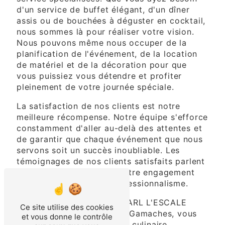
d'un service de buffet élégant, d'un dîner
assis ou de bouchées à déguster en cocktail,
nous sommes là pour réaliser votre vision.
Nous pouvons même nous occuper de la
planification de l'événement, de la location
de matériel et de la décoration pour que
vous puissiez vous détendre et profiter
pleinement de votre journée spéciale.
La satisfaction de nos clients est notre
meilleure récompense. Notre équipe s'efforce
constamment d'aller au-delà des attentes et
de garantir que chaque événement que nous
servons soit un succès inoubliable. Les
témoignages de nos clients satisfaits parlent
d'eux-mêmes, montrant notre engagement
envers la qualité et le professionnalisme.
Lorsque vous choisissez SARL L'ESCALE
Ce site utilise des cookies
FESTIVE comme traiteur à Gamaches, vous
et vous donne le contrôle
optez pour une expérience culinaire