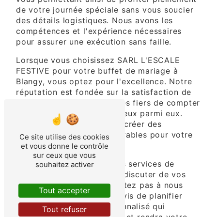
de votre journée spéciale sans vous soucier
des détails logistiques. Nous avons les
compétences et l'expérience nécessaires
pour assurer une exécution sans faille.
Lorsque vous choisissez SARL L'ESCALE
FESTIVE pour votre buffet de mariage à
Blangy, vous optez pour l'excellence. Notre
réputation est fondée sur la satisfaction de
nos clients, et nous sommes fiers de compter
de nombreux couples heureux parmi eux.
Laissez-nous vous aider à créer des
souvenirs culinaires mémorables pour votre
Ce site utilise des cookies
mariage.
et vous donne le contrôle
sur ceux que vous
Pour en savoir plus sur nos services de
souhaitez activer
buffet de mariage et pour discuter de vos
besoins spécifiques, n'hésitez pas à nous
Tout accepter
contacter. Nous serions ravis de planifier
avec vous un buffet personnalisé qui
Tout refuser
impressionnera vos invités et rendra votre