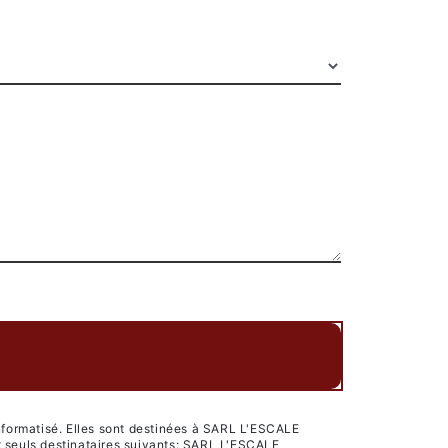
nformatisé. Elles sont destinées à SARL L'ESCALE
 seuls destinataires suivants: SARL L'ESCALE