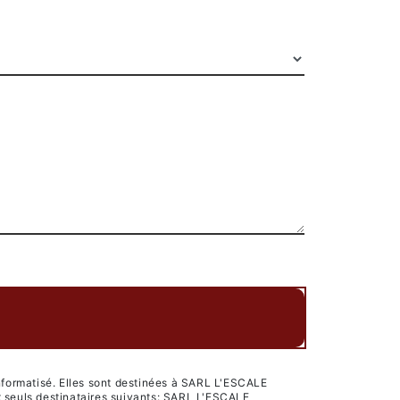
nformatisé. Elles sont destinées à SARL L'ESCALE
 seuls destinataires suivants: SARL L'ESCALE